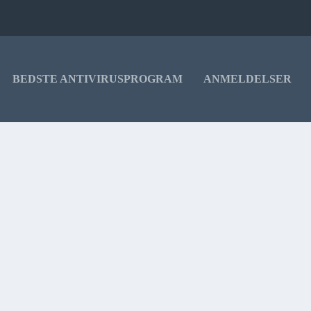
BEDSTE ANTIVIRUSPROGRAM
ANMELDELSER
lpe brugere i Danmark med at finde det bedst egnede antivirusprogram og
for lidt andre skal have dækket alle...