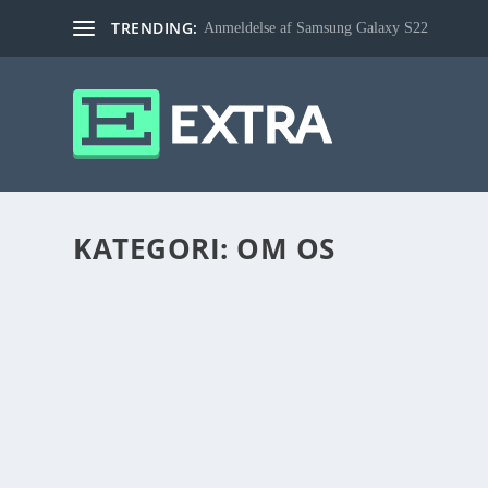
TRENDING:
Anmeldelse af Samsung Galaxy S22
KATEGORI:
OM OS
OM OS
mar 31, 2018
|
Om os
|
0
Antivirustest.dk er en gratis service udviklet til at hjæ
sikkerhedssoftware til det aktuelle behov. Nogle har brug 
LÆS MERE