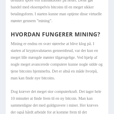
desuden spore ens transaktioner på nettet. Dette gør
handel med eksempelvis bitcoins til en meget sikker
betalingsform. I starten kunne man optjene disse virtuelle
mønter gennem ”mining”.
HVORDAN FUNGERER MINING?
Mining er endnu en svær størrelse at blive klog på. I
starten af kryptovalutaens gennembrud, var der kun en
meget lille mængde mønter tilgængelige. Ved hjælp af
nogle meget avancerede computere kunne nogle sidde og
tjene bitcoins hjemmefra. Det er altså en måde hvorpå,
man kan finde nye bitcoins.
Dog kræver det meget stor computerkraft. Det tager hele
10 minutter at finde frem til en ny bitcoin. Man kan
sammenligne det med guldgravere i miner. Her kræves
der også hårdt arbejde for at komme frem til det